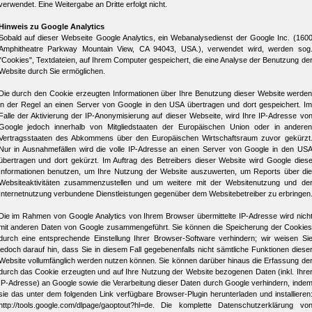
verwendet. Eine Weitergabe an Dritte erfolgt nicht.
Hinweis zu Google Analytics
Sobald auf dieser Webseite Google Analytics, ein Webanalysedienst der Google Inc. (160
Amphitheatre Parkway Mountain View, CA 94043, USA.), verwendet wird, werden sog
"Cookies", Textdateien, auf Ihrem Computer gespeichert, die eine Analyse der Benutzung de
Website durch Sie ermöglichen.
Die durch den Cookie erzeugten Informationen über Ihre Benutzung dieser Website werde
in der Regel an einen Server von Google in den USA übertragen und dort gespeichert. I
Falle der Aktivierung der IP-Anonymisierung auf dieser Webseite, wird Ihre IP-Adresse vo
Google jedoch innerhalb von Mitgliedstaaten der Europäischen Union oder in andere
Vertragsstaaten des Abkommens über den Europäischen Wirtschaftsraum zuvor gekürzt
Nur in Ausnahmefällen wird die volle IP-Adresse an einen Server von Google in den US
übertragen und dort gekürzt. Im Auftrag des Betreibers dieser Website wird Google dies
Informationen benutzen, um Ihre Nutzung der Website auszuwerten, um Reports über di
Websiteaktivitäten zusammenzustellen und um weitere mit der Websitenutzung und de
Internetnutzung verbundene Dienstleistungen gegenüber dem Websitebetreiber zu erbringen
Die im Rahmen von Google Analytics von Ihrem Browser übermittelte IP-Adresse wird nich
mit anderen Daten von Google zusammengeführt. Sie können die Speicherung der Cookie
durch eine entsprechende Einstellung Ihrer Browser-Software verhindern; wir weisen Si
jedoch darauf hin, dass Sie in diesem Fall gegebenenfalls nicht sämtliche Funktionen diese
Website vollumfänglich werden nutzen können. Sie können darüber hinaus die Erfassung de
durch das Cookie erzeugten und auf Ihre Nutzung der Website bezogenen Daten (inkl. Ihre
IP-Adresse) an Google sowie die Verarbeitung dieser Daten durch Google verhindern, inde
sie das unter dem folgenden Link verfügbare Browser-Plugin herunterladen und installieren
http://tools.google.com/dlpage/gaoptout?hl=de. Die komplette Datenschutzerklärung vo