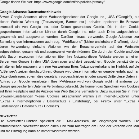
Google finden Sie hier: https://www.google.com/intl/de/policies/privacy/
Google Adsense Datenschutzhinweis
Soweit Google Adsense, einen Webanzeigendienst der Google Inc., USA ("Google"), au
dieser Website Werbung (Textanzeigen, Banner etc.) schaltet, speichert Ihr Browse
eventuell ein von Google Inc. oder Dritten gesendetes Cookie. Die in dem Cooki
gespeicherten Informationen können durch Google Inc. oder auch Dritte aufgezeichnet
gesammelt und ausgewertet werden. Darüber hinaus verwendet Google Adsense zu
Sammlung von Informationen auch sog. "WebBacons" (kleine unsichtbare Grafiken), durc
deren Verwendung einfache Aktionen wie der Besucherverkehr auf der Webseit
aufgezeichnet, gesammelt und ausgewertet werden können. Die durch den Cookie und/ode
Web Bacon erzeugten Informationen über Ihre Nutzung dieser Website werden an eine
Server von Google in den USA übertragen und dort gespeichert. Google benutzt die s
erhaltenen Informationen, um eine Auswertung Ihres Nutzungsverhaltens im Hinblick auf di
AdSense-Anzeigen durchzuführen. Google wird diese Informationen gegebenenfalls auch a
Dritte übertragen, sofern dies gesetzlich vorgeschrieben ist oder soweit Dritte diese Daten i
Auftrag von Google verarbeiten. Ihre IP-Adresse wird von Google nicht mit anderen vo
Google gespeicherten Daten in Verbindung gebracht. Sie können das Speichern von Cookie
auf Ihrer Festplatte und die Anzeige von Web Bacons verhindern. Dazu müssen Sie in Ihre
Browser-Einstellungen "keine Cookies akzeptieren" wählen (Im Internet-Explorer unte
"Extras / Internetoptionen / Datenschutz / Einstellung", bei Firefox unter "Extras 
Einstellungen / Datenschutz / Cookies").
Newsletter
Die Newsletter-Funktion speichert die E-Mail-Adressen, die eingetragen wurden. Di
automatischen Newsletter haben einen Link zum Austragen am Ende der verschickten Mai
und die Eintragung kann so immer widerrufen werden.