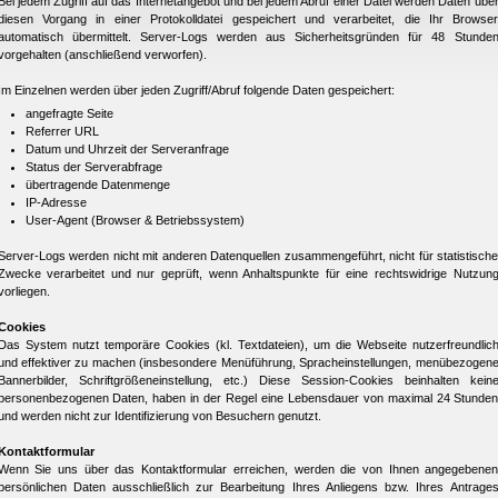
Bei jedem Zugriff auf das Internetangebot und bei jedem Abruf einer Datei werden Daten übe
diesen Vorgang in einer Protokolldatei gespeichert und verarbeitet, die Ihr Browse
automatisch übermittelt. Server-Logs werden aus Sicherheitsgründen für 48 Stunde
vorgehalten (anschließend verworfen).
Im Einzelnen werden über jeden Zugriff/Abruf folgende Daten gespeichert:
angefragte Seite
Referrer URL
Datum und Uhrzeit der Serveranfrage
Status der Serverabfrage
übertragende Datenmenge
IP-Adresse
User-Agent (Browser & Betriebssystem)
Server-Logs werden nicht mit anderen Datenquellen zusammengeführt, nicht für statistisch
Zwecke verarbeitet und nur geprüft, wenn Anhaltspunkte für eine rechtswidrige Nutzun
vorliegen.
Cookies
Das System nutzt temporäre Cookies (kl. Textdateien), um die Webseite nutzerfreundlic
und effektiver zu machen (insbesondere Menüführung, Spracheinstellungen, menübezogen
Bannerbilder, Schriftgrößeneinstellung, etc.) Diese Session-Cookies beinhalten kein
personenbezogenen Daten, haben in der Regel eine Lebensdauer von maximal 24 Stunde
und werden nicht zur Identifizierung von Besuchern genutzt.
Kontaktformular
Wenn Sie uns über das Kontaktformular erreichen, werden die von Ihnen angegebene
persönlichen Daten ausschließlich zur Bearbeitung Ihres Anliegens bzw. Ihres Antrage