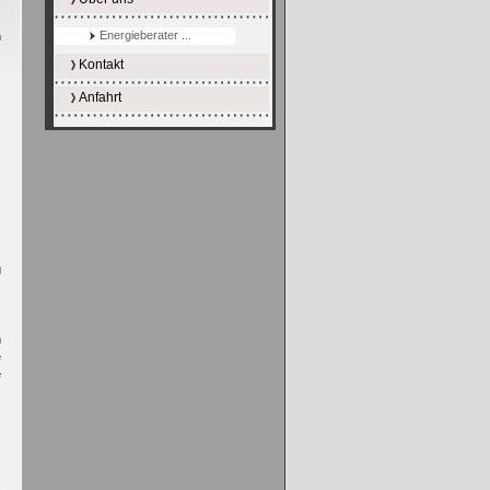
r
r
Energieberater ...
n
Kontakt
Anfahrt
e
g
h
e
e
n
n
s